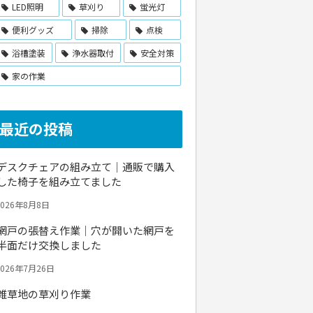
LED照明
草刈り
蛍光灯
便利グッズ
掃除
点検
浴槽塗装
浄水器取付
安全対策
家の作業
最近の投稿
デスクチェアの組み立て｜通販で購入
した椅子を組み立てました
2026年8月8日
網戸の張替え作業｜穴が開いた網戸を
半面だけ交換しました
2026年7月26日
雑草地の草刈り作業