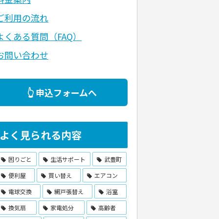
ご利用の流れ
よくある質問（FAQ）
お問い合わせ
👆 申込フォームへ
よく見られる内容
困りごと
生活サポート
武豊町
便利屋
買い替え
エアコン
電球交換
網戸張替え
浴室
換気扇
家電処分
高齢者