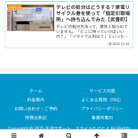
テレビの処分はどうする？家電リ
お知らせ
サイクル券を使って「指定引取場
所」へ持ち込んでみた【武豊町】
テレビの処分方法って、意外と知られて
いません。「どこに持っていけばいい
の？」「リサイクル料は？」といった声
をよく聞きます。今回は、実際にテレ...
2025.12.14
ホーム
サービス内容
料金案内
よくある質問（FAQ）
お問い合わせ・ご予約
プライバシーポリシー
特商法表記
事業所案内
Copyright © 2025 生活サポート スマイルたけとよ All Rights
Reserved.